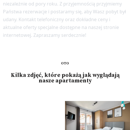
niezależnie od pory roku. Z przyjemnością przyjmiemy
Państwa rezerwacje i postaramy się, aby Wasz pobyt był
udany. Kontakt telefoniczny oraz dokładne ceny i
aktualne oferty specjalne dostępne na naszej stronie
internetowej. Zapraszamy serdecznie!
OTO
Kilka zdjęć, które pokażą jak wyglądają
nasze apartamenty