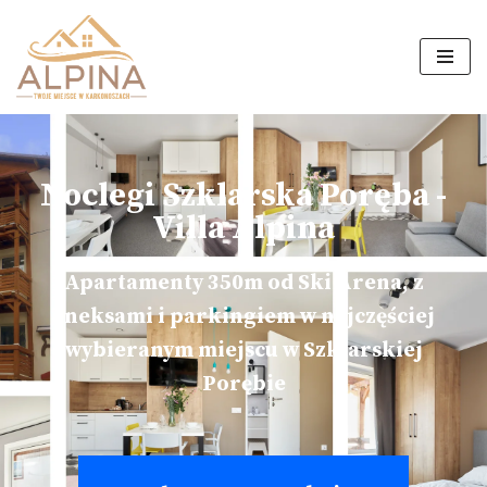
Przejdź
do
treści
Noclegi Szklarska Poręba -
Villa Alpina
Apartamenty 350m od Ski Arena, z
aneksami i parkingiem w najczęściej
wybieranym miejscu w Szklarskiej
Porębie