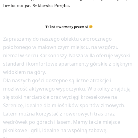
liczba miejsc. Szklarska Poręba.
Tekst stworzony przez AI
Zapraszamy do naszego obiektu całorocznego
położonego w malowniczym miejscu, na wzgórzu
niemal w sercu Karkonoszy. Nasza willa oferuje wysoki
standard i komfortowe apartamenty górskie z pięknym
widokiem na góry.
Dla naszych gości dostępne są liczne atrakcje i
możliwość aktywnego wypoczynku. W okolicy znajdują
się stoki narciarskie oraz wyciągi krzesełkowe na
Szrenicę, idealne dla miłośników sportów zimowych.
Latem można korzystać z rowerowych tras oraz
wędrówek po górach i lasem. Mamy także miejsce
piknikowe i grill, idealne na wspólną zabawę.