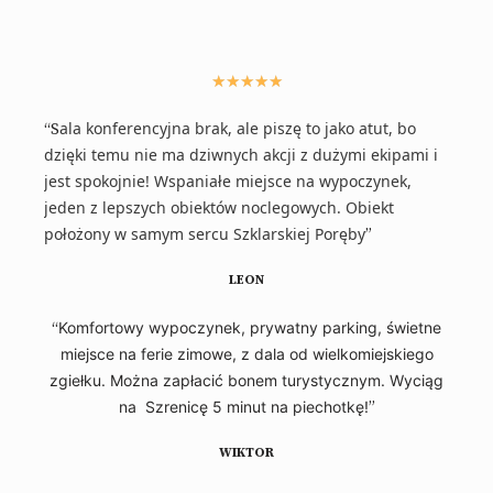
★
★
★
★
★
ala konferencyjna brak, ale piszę to jako atut, bo
“S
dzięki temu nie ma dziwnych akcji z dużymi ekipami i
jest spokojnie! Wspaniałe miejsce na wypoczynek,
jeden z lepszych obiektów noclegowych. Obiekt
położony w samym sercu Szklarskiej Poręby
”
LEON
“
Komfortowy wypoczynek, prywatny parking, świetne
miejsce na ferie zimowe, z dala od wielkomiejskiego
zgiełku. Można zapłacić bonem turystycznym. Wyciąg
na Szrenicę 5 minut na piechotkę!
”
WIKTOR