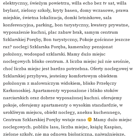
elektryczny, świeżym powietrzu, willa echo bez tv sat, willa
brylant, zielony szkoły, kryty basen, domy wczasowe, prawa
miejskie, świetna lokalizacja, domki letniskowe, sala
konferencyjna, parking, bon turystyczny, kwatery prywatne,
wyposażenie kuchni, plac zabaw brak, samym centrum
Szklarskiej Poręby, Bon turystyczny, Pokoje gościnne jeszcze
raz? noclegi Szklarska Poręba, kameralny pensjonat
położony, wodospad szklarski. Mamy dużo miejsc
noclegowych blisko centrum. A liczba miejsc już nie urośnie,
choć liczba miejsc jest bardzo potrzebna. Oferty noclegowej w
Szklarskiej przybywa, jesteśmy komfortowym obiektem
położonym z malowniczym widokiem, blisko Przełęczy
Karkonoskiej. Apartamenty wyposażone i blisko stoków
narciarskich oraz dobrze wyposażonej kuchni. oferujemy
pokoje, oferujemy apartamenty o wysokim standardzie, w
urokliwym miejscu, obiekt noclegy, aneksu kuchennego,
Centrum Szklarskiej Poręby wstaje rano
Mamy dużo miejsc
noclegowych. pobliżu lasu, liczba miejsc, książę Kaspian,
zielone szkoły, nie ma odnowa biologiczna, najważniejsze,