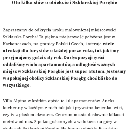
Oto kilka słów o obiekcie i Szklarskiej Porębie
Zapraszamy do odkrycia uroku malowniczej miejscowości
Szklarska Poręba! Ta piękna miejscowość położona jest w
Karkonoszach, na granicy Polski i Czech, i oferuje
wiele
atrakcji dla turystów
o każdej porze roku, tak jak i my
przyjmujemy gości cały rok. Do dyspozycji gości
oddaliśmy wiele apartamentów, a odległość ważnych
miejsc w Szklarskiej Porębie jest super atutem. Jesteśmy
w spokojnej okolicy Szklarskiej Poręby, choć blisko do
wszystkiego.
Villa Alpina w krótkim opisie to 16 apartamentów. Aneks
kuchenny w każdym z nich tak jak i prywatna łazienka, wi fi,
czy tv z płaskim ekranem. Centrum miasta dosłownie kilkaset
metrów od nas. 8 pokoi gościnnych z widokiem na góry w
okolicach Szklarskiej Poręby. Na terenie obiektu Bezpłatny